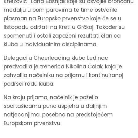
Knezović i Lana Bošnjak koje su osvojile brončanu
medalju u pom parovima te time ostvarile
plasman na Europsko prvenstvo koje će se u
listopadu održati na Kreti u Grčkoj. Također su
spomenuti i ostali zapaženi rezultati članica
kluba u individualnim disciplinama.
Delegaciju Cheerleading kluba Ledinac
predvodila je trenerica Nikolina Čolak, koja je
zahvalila načelniku na prijamu i kontinuiranoj
podršci radu kluba.
Na kraju prijama, načelnik je poželio
sportašicama puno uspjeha u daljnjim
natjecanjima, posebno na predstojećem
Europskom prvenstvu.