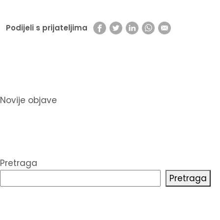
Podijeli s prijateljima
Navigacija
Novije objave
objava
Pretraga
Pretraga