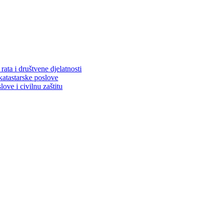
ata i društvene djelatnosti
katastarske poslove
ove i civilnu zaštitu