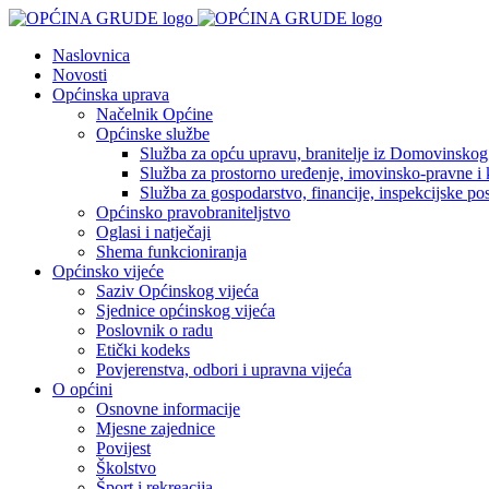
Naslovnica
Novosti
Općinska uprava
Načelnik Općine
Općinske službe
Služba za opću upravu, branitelje iz Domovinskog r
Služba za prostorno uređenje, imovinsko-pravne i 
Služba za gospodarstvo, financije, inspekcijske posl
Općinsko pravobraniteljstvo
Oglasi i natječaji
Shema funkcioniranja
Općinsko vijeće
Saziv Općinskog vijeća
Sjednice općinskog vijeća
Poslovnik o radu
Etički kodeks
Povjerenstva, odbori i upravna vijeća
O općini
Osnovne informacije
Mjesne zajednice
Povijest
Školstvo
Šport i rekreacija