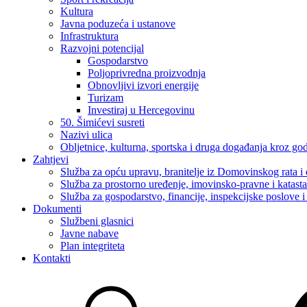
Kultura
Javna poduzeća i ustanove
Infrastruktura
Razvojni potencijal
Gospodarstvo
Poljoprivredna proizvodnja
Obnovljivi izvori energije
Turizam
Investiraj u Hercegovinu
50. Šimićevi susreti
Nazivi ulica
Obljetnice, kulturna, sportska i druga događanja kroz go
Zahtjevi
Služba za opću upravu, branitelje iz Domovinskog rata i 
Služba za prostorno uređenje, imovinsko-pravne i katast
Služba za gospodarstvo, financije, inspekcijske poslove i 
Dokumenti
Službeni glasnici
Javne nabave
Plan integriteta
Kontakti