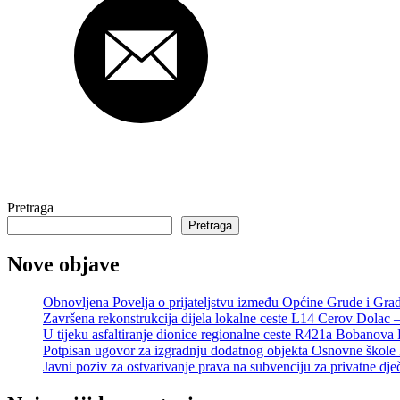
Pretraga
Pretraga
Nove objave
Obnovljena Povelja o prijateljstvu između Općine Grude i Gra
Završena rekonstrukcija dijela lokalne ceste L14 Cerov Dolac 
U tijeku asfaltiranje dionice regionalne ceste R421a Bobanova
Potpisan ugovor za izgradnju dodatnog objekta Osnovne škol
Javni poziv za ostvarivanje prava na subvenciju za privatne dj