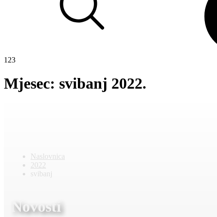
123
Mjesec:
svibanj 2022.
Naslovnica
2022
svibanj
Novosti