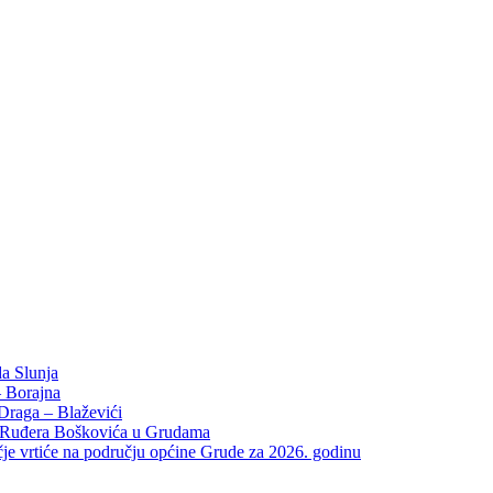
da Slunja
– Borajna
 Draga – Blaževići
e Ruđera Boškovića u Grudama
ečje vrtiće na području općine Grude za 2026. godinu