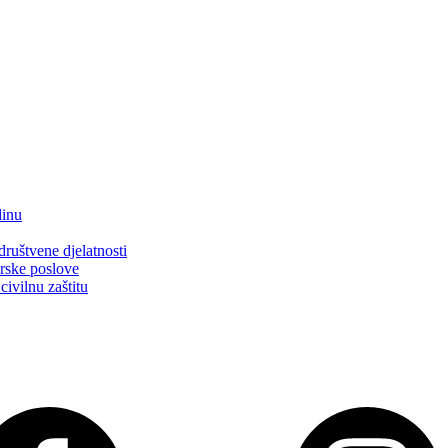
dinu
društvene djelatnosti
arske poslove
civilnu zaštitu