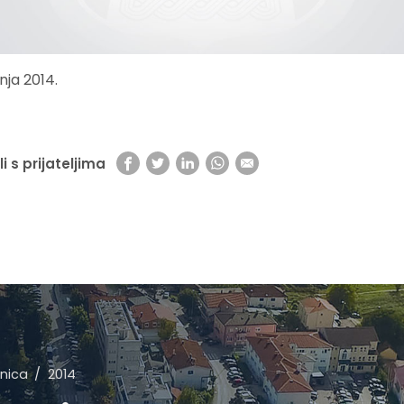
bnja 2014.
li s prijateljima
nica
2014