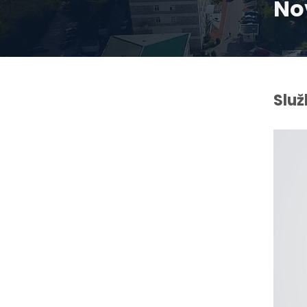
No
Služ