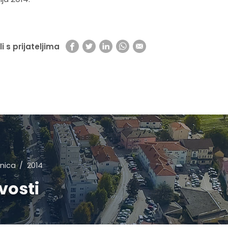
li s prijateljima
nica
2014
vosti