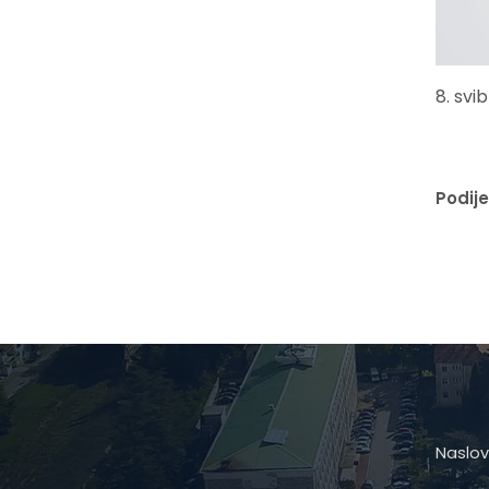
8. svi
Podije
Naslov