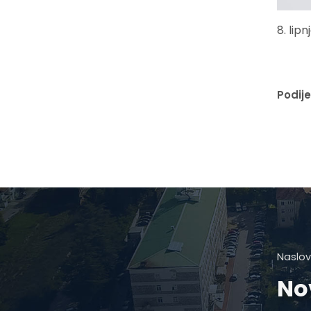
8. lipn
Podije
Naslov
No