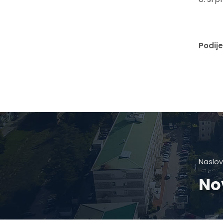
Podije
Naslov
No