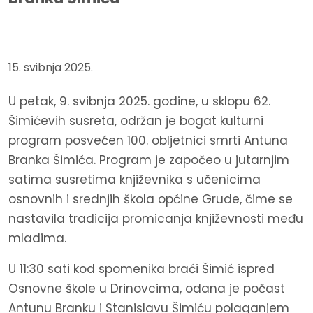
15. svibnja 2025.
U petak, 9. svibnja 2025. godine, u sklopu 62.
Šimićevih susreta, održan je bogat kulturni
program posvećen 100. obljetnici smrti Antuna
Branka Šimića. Program je započeo u jutarnjim
satima susretima književnika s učenicima
osnovnih i srednjih škola općine Grude, čime se
nastavila tradicija promicanja književnosti među
mladima.
U 11:30 sati kod spomenika braći Šimić ispred
Osnovne škole u Drinovcima, odana je počast
Antunu Branku i Stanislavu Šimiću polaganjem