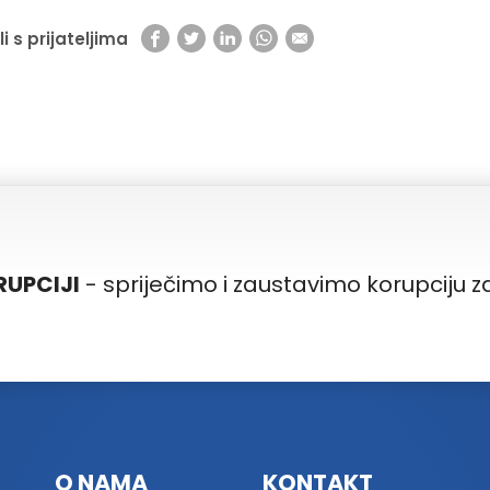
li s prijateljima
RUPCIJI
- spriječimo i zaustavimo korupciju 
O NAMA
KONTAKT