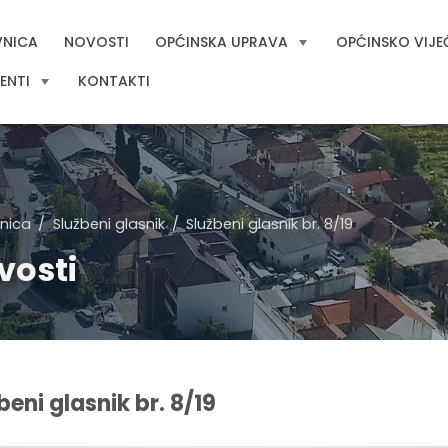
VNICA
NOVOSTI
OPĆINSKA UPRAVA
OPĆINSKO VIJE
ENTI
KONTAKTI
nica
Službeni glasnik
Službeni glasnik br. 8/19
vosti
beni glasnik br. 8/19