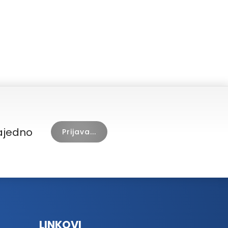
zajedno
Prijava...
LINKOVI