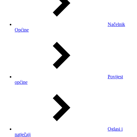
Načelnik
Općine
Povijest
općine
Oglasi i
natječaji