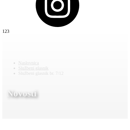
123
Naslovnica
Službeni glasnik
Službeni glasnik br. 7/12
Novosti