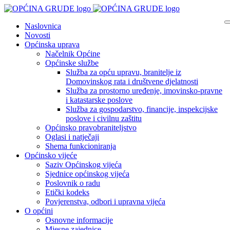
Naslovnica
Novosti
Općinska uprava
Načelnik Općine
Općinske službe
Služba za opću upravu, branitelje iz
Domovinskog rata i društvene djelatnosti
Služba za prostorno uređenje, imovinsko-pravne
i katastarske poslove
Služba za gospodarstvo, financije, inspekcijske
poslove i civilnu zaštitu
Općinsko pravobraniteljstvo
Oglasi i natječaji
Shema funkcioniranja
Općinsko vijeće
Saziv Općinskog vijeća
Sjednice općinskog vijeća
Poslovnik o radu
Etički kodeks
Povjerenstva, odbori i upravna vijeća
O općini
Osnovne informacije
Mjesne zajednice