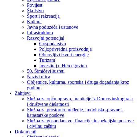
Povijest
Školstvo
Šport i rekreacija
Kultura
Javna poduzeća i ustanove
Infrastruktura
Razvojni potencijal
Gospodarstvo
Poljoprivredna proizvodnja
Obnovljivi izvori energije
Turizam
Investiraj u Hercegovinu
50. Šimićevi susreti
Nazivi ulica
Obljetnice, kulturna, sportska i druga događanja kroz
godinu
Zahtjevi
Služba za opću upravu, branitelje iz Domovinskog rata
i društvene djelatnosti
Služba za prostorno uređenje, imovinsko-pravne i
katastarske poslove
Služba za gospodarstvo, financije, inspekcijske poslove
i civilnu zaštitu
Dokumenti