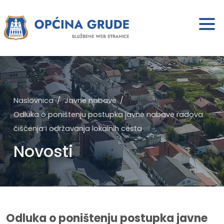
Naslovnica
Javne nabave
Odluka o poništenju postupka javne nabave radova
čišćenja i održavanja lokalnih cesta
Novosti
Odluka o poništenju postupka javne