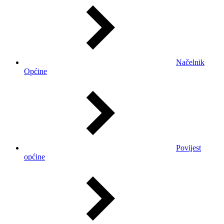
Načelnik
Općine
Povijest
općine