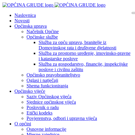
Naslovnica
Novosti
Općinska uprava
Načelnik Općine
Općinske službe
Služba za opću upravu, branitelje iz
Domovinskog rata i društvene djelatnosti
Služba za prostorno uređenje, imovinsko-pravne
i katastarske poslove
Služba za gospodarstvo, financije, inspekcijske
poslove i civilnu zaštitu
Općinsko pravobraniteljstvo
Oglasi i natječaji
Shema funkcioniranja
Općinsko vijeće
Saziv Općinskog vijeća
Sjednice općinskog vijeća
Poslovnik o radu
Etički kodeks
Povjerenstva, odbori i upravna vijeća
O općini
Osnovne informacije
Mjesne zajednice