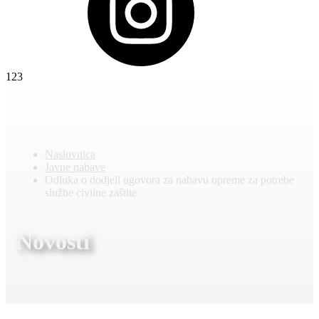
123
Naslovnica
Javne nabave
Odluka o dodjeli ugovora za nabavu opreme za potrebe
službe civilne zaštite
Novosti