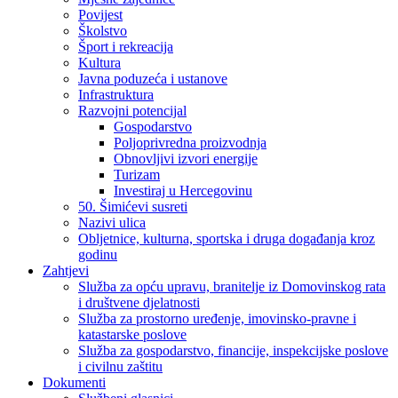
Povijest
Školstvo
Šport i rekreacija
Kultura
Javna poduzeća i ustanove
Infrastruktura
Razvojni potencijal
Gospodarstvo
Poljoprivredna proizvodnja
Obnovljivi izvori energije
Turizam
Investiraj u Hercegovinu
50. Šimićevi susreti
Nazivi ulica
Obljetnice, kulturna, sportska i druga događanja kroz
godinu
Zahtjevi
Služba za opću upravu, branitelje iz Domovinskog rata
i društvene djelatnosti
Služba za prostorno uređenje, imovinsko-pravne i
katastarske poslove
Služba za gospodarstvo, financije, inspekcijske poslove
i civilnu zaštitu
Dokumenti