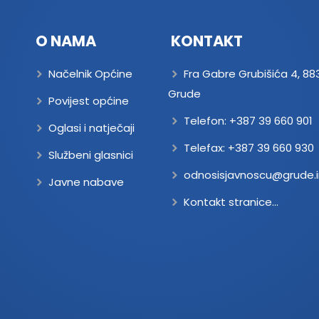
O NAMA
KONTAKT
Načelnik Općine
Fra Gabre Grubišića 4, 88
Grude
Povijest općine
Telefon:
+387 39 660 901
Oglasi i natječaji
Telefax:
+387 39 660 930
Službeni glasnici
odnosisjavnoscu@grude.i
Javne nabave
Kontakt stranice...