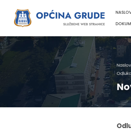
NASLO
DOKUM
Naslov
Odluka
No
Odlu