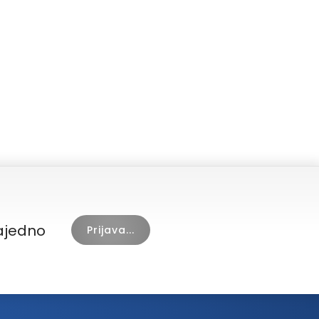
zajedno
Prijava...