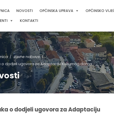
VNICA
NOVOSTI
OPĆINSKA UPRAVA
OPĆINSKO VIJE
ENTI
KONTAKTI
nica
Javne nabave
 o dodjeli ugovora za Adaptaciju Kulturnog doma
vosti
ka o dodjeli ugovora za Adaptaciju