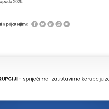
stopada 2025.
li s prijateljima
RUPCIJI
- spriječimo i zaustavimo korupciju 