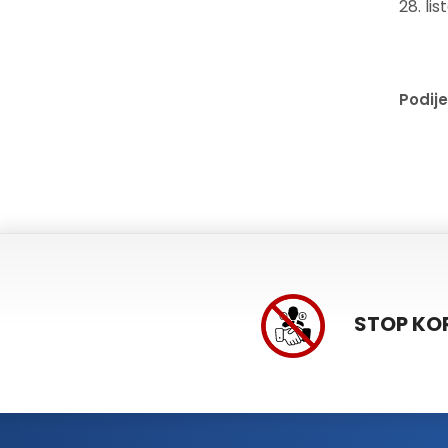
28. li
Podije
STOP KO