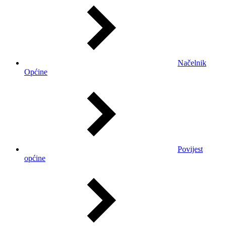
Načelnik
Općine
Povijest
općine