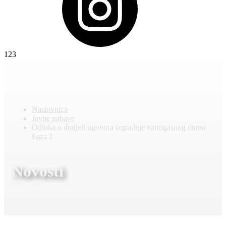
123
Naslovnica
Javne nabave
Odluka o dodjeli ugovora izgradnje vatrogasnog doma
Faza 1
Novosti