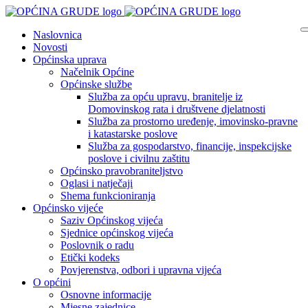
Naslovnica
Novosti
Općinska uprava
Načelnik Općine
Općinske službe
Služba za opću upravu, branitelje iz
Domovinskog rata i društvene djelatnosti
Služba za prostorno uređenje, imovinsko-pravne
i katastarske poslove
Služba za gospodarstvo, financije, inspekcijske
poslove i civilnu zaštitu
Općinsko pravobraniteljstvo
Oglasi i natječaji
Shema funkcioniranja
Općinsko vijeće
Saziv Općinskog vijeća
Sjednice općinskog vijeća
Poslovnik o radu
Etički kodeks
Povjerenstva, odbori i upravna vijeća
O općini
Osnovne informacije
Mjesne zajednice