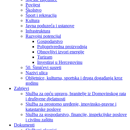
Povijest
Školstvo
Šport i rekreacija
Kultura
Javna poduzeća i ustanove
Infrastruktura
Razvojni potencijal
Gospodarstvo
Poljoprivredna proizvodnja
Obnovljivi izvori energije
Turizam
Investiraj u Hercegovinu
50. Šimićevi susreti
Nazivi ulica
Obljetnice, kulturna, sportska i druga događanja kroz
godinu
Zahtjevi
Služba za opću upravu, branitelje iz Domovinskog rata
i društvene djelatnosti
Služba za prostorno uređenje, imovinsko-pravne i
katastarske poslove
Služba za gospodarstvo, financije, inspekcijske poslove
i civilnu zaštitu
Dokumenti