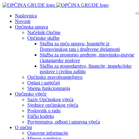
Naslovnica
Novosti
Općinska uprava
Načelnik Općine
Općinske službe
Služba za opću upravu, branitelje iz
Domovinskog rata i društvene djelatnosti
Služba za prostorno uređenje, imovinsko-pravne
i katastarske poslove
Služba za gospodarstvo, financije, inspekcijske
poslove i civilnu zaštitu
Općinsko pravobraniteljstvo
Oglasi i natječaji
Shema funkcioniranja
Općinsko vijeće
Saziv Općinskog vijeća
Sjednice općinskog vijeća
Poslovnik o radu
Etički kodeks
Povjerenstva, odbori i upravna vijeća
O općini
Osnovne informacije
Mjesne zajednice