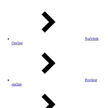
Načelnik
Općine
Povijest
općine