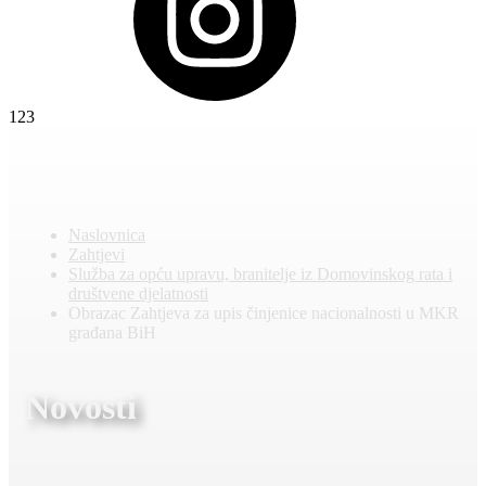
123
Naslovnica
Zahtjevi
Služba za opću upravu, branitelje iz Domovinskog rata i
društvene djelatnosti
Obrazac Zahtjeva za upis činjenice nacionalnosti u MKR
građana BiH
Novosti