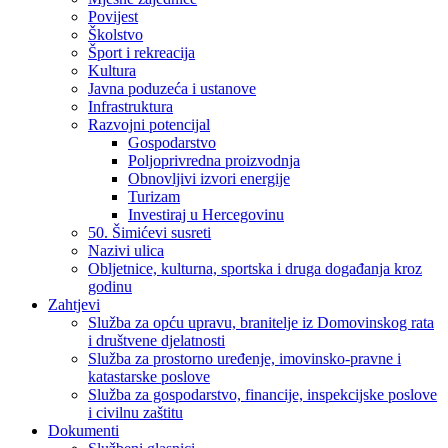
Povijest
Školstvo
Šport i rekreacija
Kultura
Javna poduzeća i ustanove
Infrastruktura
Razvojni potencijal
Gospodarstvo
Poljoprivredna proizvodnja
Obnovljivi izvori energije
Turizam
Investiraj u Hercegovinu
50. Šimićevi susreti
Nazivi ulica
Obljetnice, kulturna, sportska i druga događanja kroz
godinu
Zahtjevi
Služba za opću upravu, branitelje iz Domovinskog rata
i društvene djelatnosti
Služba za prostorno uređenje, imovinsko-pravne i
katastarske poslove
Služba za gospodarstvo, financije, inspekcijske poslove
i civilnu zaštitu
Dokumenti