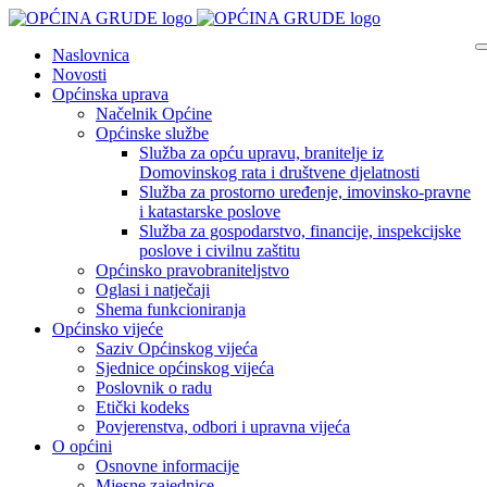
Naslovnica
Novosti
Općinska uprava
Načelnik Općine
Općinske službe
Služba za opću upravu, branitelje iz
Domovinskog rata i društvene djelatnosti
Služba za prostorno uređenje, imovinsko-pravne
i katastarske poslove
Služba za gospodarstvo, financije, inspekcijske
poslove i civilnu zaštitu
Općinsko pravobraniteljstvo
Oglasi i natječaji
Shema funkcioniranja
Općinsko vijeće
Saziv Općinskog vijeća
Sjednice općinskog vijeća
Poslovnik o radu
Etički kodeks
Povjerenstva, odbori i upravna vijeća
O općini
Osnovne informacije
Mjesne zajednice