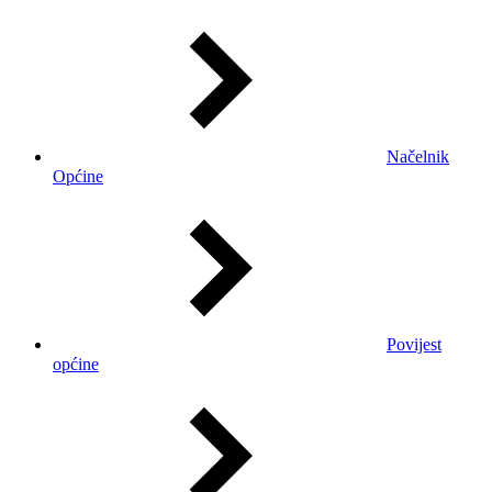
Načelnik
Općine
Povijest
općine