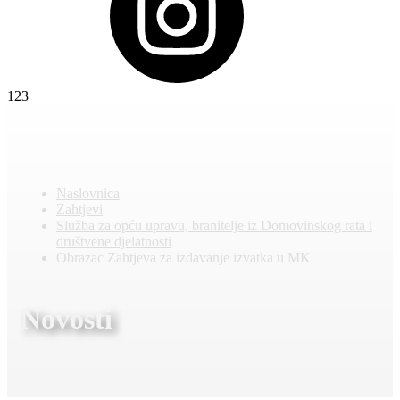
123
Naslovnica
Zahtjevi
Služba za opću upravu, branitelje iz Domovinskog rata i
društvene djelatnosti
Obrazac Zahtjeva za izdavanje izvatka u MK
Novosti