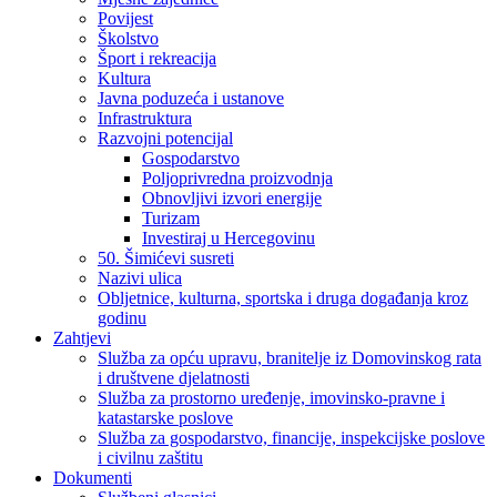
Povijest
Školstvo
Šport i rekreacija
Kultura
Javna poduzeća i ustanove
Infrastruktura
Razvojni potencijal
Gospodarstvo
Poljoprivredna proizvodnja
Obnovljivi izvori energije
Turizam
Investiraj u Hercegovinu
50. Šimićevi susreti
Nazivi ulica
Obljetnice, kulturna, sportska i druga događanja kroz
godinu
Zahtjevi
Služba za opću upravu, branitelje iz Domovinskog rata
i društvene djelatnosti
Služba za prostorno uređenje, imovinsko-pravne i
katastarske poslove
Služba za gospodarstvo, financije, inspekcijske poslove
i civilnu zaštitu
Dokumenti