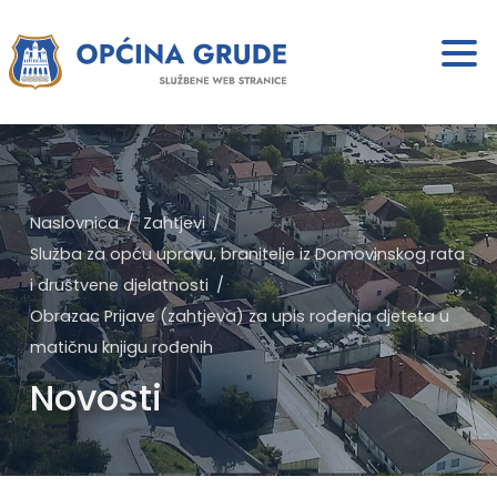
Naslovnica
Zahtjevi
Služba za opću upravu, branitelje iz Domovinskog rata
i društvene djelatnosti
Obrazac Prijave (zahtjeva) za upis rođenja djeteta u
matičnu knjigu rođenih
Novosti