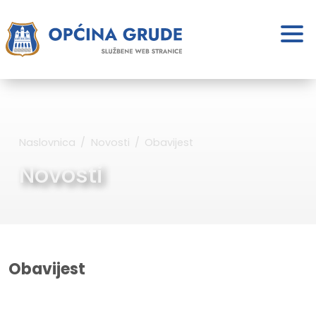
Naslovnica
Novosti
Obavijest
Novosti
Obavijest