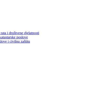
ata i društvene djelatnosti
katastarske poslove
ove i civilnu zaštitu