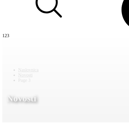
123
Naslovnica
Novosti
Page 3
Novosti