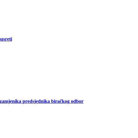
usreti
a/zamjenika predsjednika biračkog odbor