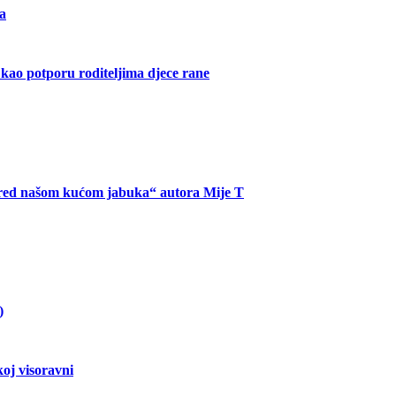
ta
a kao potporu roditeljima djece rane
„Pred našom kućom jabuka“ autora Mije T
)
oj visoravni