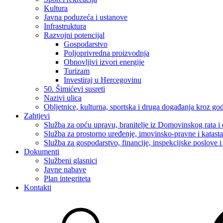
Kultura
Javna poduzeća i ustanove
Infrastruktura
Razvojni potencijal
Gospodarstvo
Poljoprivredna proizvodnja
Obnovljivi izvori energije
Turizam
Investiraj u Hercegovinu
50. Šimićevi susreti
Nazivi ulica
Obljetnice, kulturna, sportska i druga događanja kroz go
Zahtjevi
Služba za opću upravu, branitelje iz Domovinskog rata i 
Služba za prostorno uređenje, imovinsko-pravne i katast
Služba za gospodarstvo, financije, inspekcijske poslove i 
Dokumenti
Službeni glasnici
Javne nabave
Plan integriteta
Kontakti