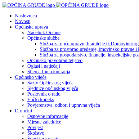
Naslovnica
Novosti
Općinska uprava
Načelnik Općine
Općinske službe
Služba za opću upravu, branitelje iz Domovinskog r
Služba za prostorno uređenje, imovinsko-pravne i 
Služba za gospodarstvo, financije, inspekcijske posl
Općinsko pravobraniteljstvo
Oglasi i natječaji
Shema funkcioniranja
Općinsko vijeće
Saziv Općinskog vijeća
Sjednice općinskog vijeća
Poslovnik o radu
Etički kodeks
Povjerenstva, odbori i upravna vijeća
O općini
Osnovne informacije
Mjesne zajednice
Povijest
Školstvo
Šport i rekreacija