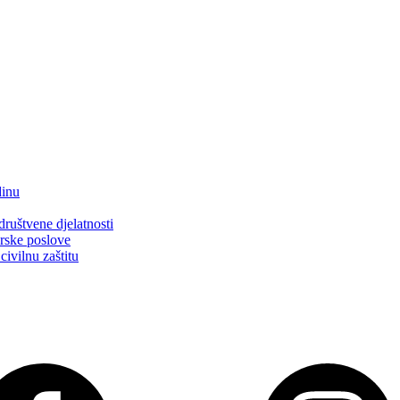
dinu
društvene djelatnosti
arske poslove
civilnu zaštitu