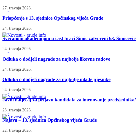
27. travnja 2026.
Priopćenje s 13. sjednice Općinskog vijeća Grude
24. travnja 2026.
Svečanom akademijom u čast braći Šimić zatvoreni 63. Šimićevi s
24. travnja 2026.
Odluka o dodjeli nagrade za najbolje likovne radove
24. travnja 2026.
Odluka o dodjeli nagrade za najbolje mlade pjesnike
24. travnja 2026.
Javni natječaj za prijavu kandidata za imenovanje predsjednik
23. travnja 2026.
Najava – 13. sjednica Općinskog vijeća Grude
22. travnja 2026.