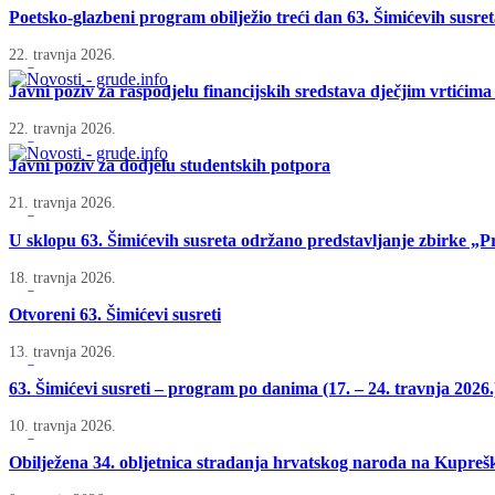
Poetsko-glazbeni program obilježio treći dan 63. Šimićevih susre
22. travnja 2026.
Javni poziv za raspodjelu financijskih sredstava dječjim vrtićim
22. travnja 2026.
Javni poziv za dodjelu studentskih potpora
21. travnja 2026.
U sklopu 63. Šimićevih susreta održano predstavljanje zbirke 
18. travnja 2026.
Otvoreni 63. Šimićevi susreti
13. travnja 2026.
63. Šimićevi susreti – program po danima (17. – 24. travnja 2026.
10. travnja 2026.
Obilježena 34. obljetnica stradanja hrvatskog naroda na Kuprešk