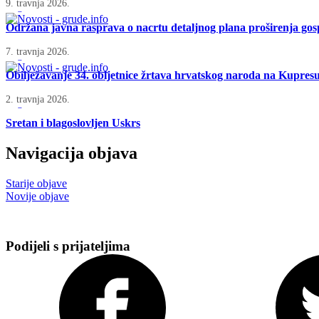
9. travnja 2026.
Održana javna rasprava o nacrtu detaljnog plana proširenja g
7. travnja 2026.
Obilježavanje 34. obljetnice žrtava hrvatskog naroda na Kupres
2. travnja 2026.
Sretan i blagoslovljen Uskrs
Navigacija objava
Starije objave
Novije objave
Podijeli s prijateljima