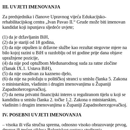
III. UVJETI IMENOVANJA
Za predsjednika i članove Upravnog vijeća Edukacijsko-
rehabilitacijskog centra „Ivan Pavao II.“ Grude može biti imenovan
kandidat koji ispunjava sljedeće uvjete;
(1) da je državljanin BiH,
(2) da je stariji od 18 godina,
(3) da nije otpušten iz državne službe kao rezultat stegovne mjere na
bilo kojoj razini u BiH u razdoblju od tri godine prije dana objave
upražnjene pozicije,
(4) da nije pod optužbom Međunarodnog suda za ratne zločine
(članak IX.1. Ustava BiH),
(5) da nije osuđivan za kazneno djelo,
(6) da nije na položaju u političkoj stranci u smislu članka 5. Zakona
o ministarskim, vladinim i drugim imenovanjima u Županiji
Zapadnohercegovačkoj,
(7) da nema privatni financijski interes u reguliranom tijelu u koji se
kandidira u smislu članka 2. točke 1.2. Zakona o ministarskim,
vladinim i drugim imenovanjima u Županiji Zapadnohercegovačkoj.
IV. POSEBNI UVJETI IMENOVANJA
– visoka ili viša stručna sprema, odnosno visoko obrazovanje prvog,
drugog ili trećeg ciklusa Bolonjskog sustava studiranja,