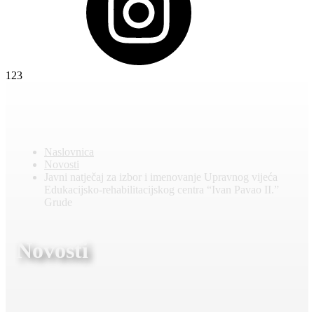
123
Naslovnica
Novosti
Javni natječaj za izbor i imenovanje Upravnog vijeća
Edukacijsko-rehabilitacijskog centra “Ivan Pavao II.”
Grude
Novosti