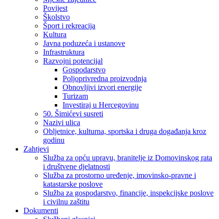
Povijest
Školstvo
Šport i rekreacija
Kultura
Javna poduzeća i ustanove
Infrastruktura
Razvojni potencijal
Gospodarstvo
Poljoprivredna proizvodnja
Obnovljivi izvori energije
Turizam
Investiraj u Hercegovinu
50. Šimićevi susreti
Nazivi ulica
Obljetnice, kulturna, sportska i druga događanja kroz
godinu
Zahtjevi
Služba za opću upravu, branitelje iz Domovinskog rata
i društvene djelatnosti
Služba za prostorno uređenje, imovinsko-pravne i
katastarske poslove
Služba za gospodarstvo, financije, inspekcijske poslove
i civilnu zaštitu
Dokumenti