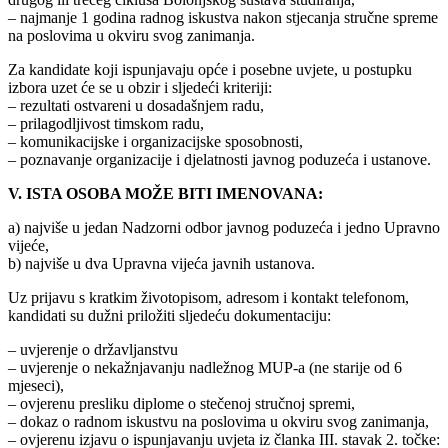
– najmanje 1 godina radnog iskustva nakon stjecanja stručne spreme
na poslovima u okviru svog zanimanja.
Za kandidate koji ispunjavaju opće i posebne uvjete, u postupku
izbora uzet će se u obzir i sljedeći kriteriji:
– rezultati ostvareni u dosadašnjem radu,
– prilagodljivost timskom radu,
– komunikacijske i organizacijske sposobnosti,
– poznavanje organizacije i djelatnosti javnog poduzeća i ustanove.
V. ISTA OSOBA MOŽE BITI IMENOVANA:
a) najviše u jedan Nadzorni odbor javnog poduzeća i jedno Upravno
vijeće,
b) najviše u dva Upravna vijeća javnih ustanova.
Uz prijavu s kratkim životopisom, adresom i kontakt telefonom,
kandidati su dužni priložiti sljedeću dokumentaciju:
– uvjerenje o državljanstvu
– uvjerenje o nekažnjavanju nadležnog MUP-a (ne starije od 6
mjeseci),
– ovjerenu presliku diplome o stečenoj stručnoj spremi,
– dokaz o radnom iskustvu na poslovima u okviru svog zanimanja,
– ovjerenu izjavu o ispunjavanju uvjeta iz članka III. stavak 2. točke: