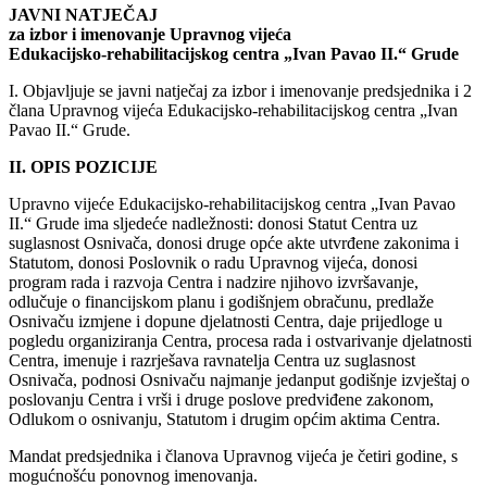
JAVNI NATJEČAJ
za izbor i imenovanje Upravnog vijeća
Edukacijsko-rehabilitacijskog centra „Ivan Pavao II.“ Grude
I. Objavljuje se javni natječaj za izbor i imenovanje predsjednika i 2
člana Upravnog vijeća Edukacijsko-rehabilitacijskog centra „Ivan
Pavao II.“ Grude.
II. OPIS POZICIJE
Upravno vijeće Edukacijsko-rehabilitacijskog centra „Ivan Pavao
II.“ Grude ima sljedeće nadležnosti: donosi Statut Centra uz
suglasnost Osnivača, donosi druge opće akte utvrđene zakonima i
Statutom, donosi Poslovnik o radu Upravnog vijeća, donosi
program rada i razvoja Centra i nadzire njihovo izvršavanje,
odlučuje o financijskom planu i godišnjem obračunu, predlaže
Osnivaču izmjene i dopune djelatnosti Centra, daje prijedloge u
pogledu organiziranja Centra, procesa rada i ostvarivanje djelatnosti
Centra, imenuje i razrješava ravnatelja Centra uz suglasnost
Osnivača, podnosi Osnivaču najmanje jedanput godišnje izvještaj o
poslovanju Centra i vrši i druge poslove predviđene zakonom,
Odlukom o osnivanju, Statutom i drugim općim aktima Centra.
Mandat predsjednika i članova Upravnog vijeća je četiri godine, s
mogućnošću ponovnog imenovanja.