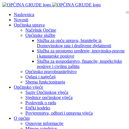
Naslovnica
Novosti
Općinska uprava
Načelnik Općine
Općinske službe
Služba za opću upravu, branitelje iz
Domovinskog rata i društvene djelatnosti
Služba za prostorno uređenje, imovinsko-pravne
i katastarske poslove
Služba za gospodarstvo, financije, inspekcijske
poslove i civilnu zaštitu
Općinsko pravobraniteljstvo
Oglasi i natječaji
Shema funkcioniranja
Općinsko vijeće
Saziv Općinskog vijeća
Sjednice općinskog vijeća
Poslovnik o radu
Etički kodeks
Povjerenstva, odbori i upravna vijeća
O općini
Osnovne informacije
Mjesne zajednice