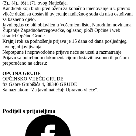
(3)., (4)., (6) i (7). ovog Natječaja,
Kandidati koji budu predloženi za konačno imenovanje u Upravno
vijeće dužni su dostaviti uvjerenje nadležnog suda da nisu osuđivani
za kazneno djelo.
Javni oglas će biti objavljen u Večernjem listu, Narodnim novinama
Županije Zapadnohercegovačke, oglasnoj ploči Općine i web
stranici Općine Grude.
Krajnji rok za podnošenje prijava je 15 dana od dana posljednjeg
javnog objavljivanja.
Nepotpune i nepravodobne prijave neće se uzeti u razmatranje.
Prijavu sa potrebnom dokumentacijom dostaviti osobno ili poštom
preporučeno na adresu:
OPĆINA GRUDE
OPĆINSKO VIJEĆE GRUDE
fra Gabre Grubišića 4, 88340 GRUDE
Sa naznakom ”Za javni natječaj: Upravno vijeće”.
Podijeli s prijateljima