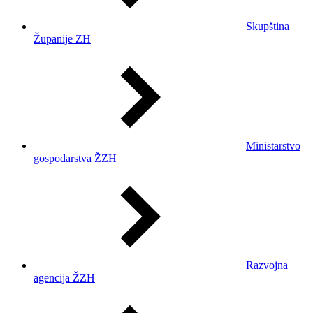
Skupština
Županije ZH
Ministarstvo
gospodarstva ŽZH
Razvojna
agencija ŽZH