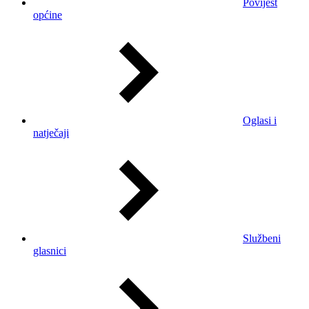
Povijest
općine
Oglasi i
natječaji
Službeni
glasnici