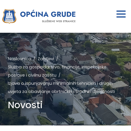
Naslovnica
Zahtjevi
Služba za gospodarstvo, financije, inspekcijske
poslove i civilnu zaštitu
Izjava o ispunjavanju minimalnih tehničkih i drugih
uvjeta za obavljanje obrtničkih i srodnih djelatnosti
Novosti