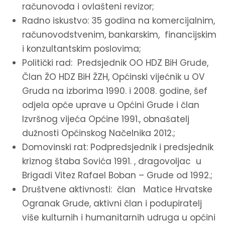
računovođa i ovlašteni revizor;
Radno iskustvo: 35 godina na komercijalnim,
računovodstvenim, bankarskim, financijskim
i konzultantskim poslovima;
Politički rad: Predsjednik OO HDZ BiH Grude,
Član ŽO HDZ BiH ŽZH, Općinski vijećnik u OV
Gruda na izborima 1990. i 2008. godine, šef
odjela opće uprave u Općini Grude i član
Izvršnog vijeća Općine 1991., obnašatelj
dužnosti Općinskog Načelnika 2012.;
Domovinski rat: Podpredsjednik i predsjednik
kriznog štaba Sovića 1991. , dragovoljac u
Brigadi Vitez Rafael Boban – Grude od 1992.;
Društvene aktivnosti: član Matice Hrvatske
Ogranak Grude, aktivni član i podupiratelj
više kulturnih i humanitarnih udruga u općini